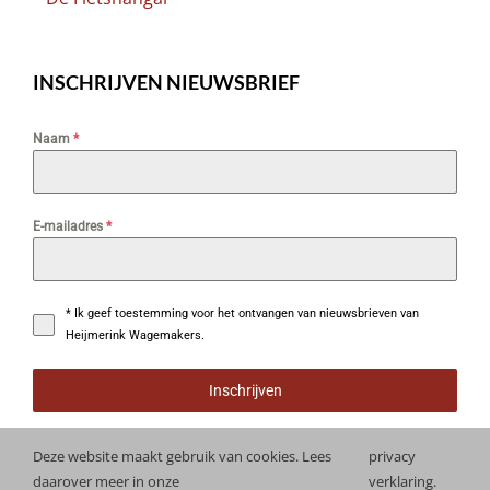
INSCHRIJVEN NIEUWSBRIEF
Naam
*
E-mailadres
*
* Ik geef toestemming voor het ontvangen van nieuwsbrieven van
Heijmerink Wagemakers.
Inschrijven
Deze website maakt gebruik van cookies. Lees
privacy
daarover meer in onze
verklaring.