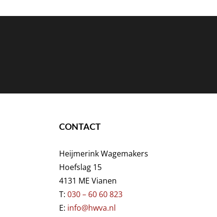
CONTACT
Heijmerink Wagemakers
Hoefslag 15
4131 ME Vianen
T:
030 – 60 60 823
E:
info@hwva.nl