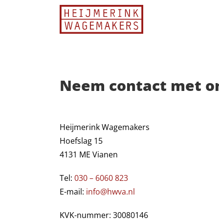
Ga
naar
inhoud
Neem contact met o
Heijmerink Wagemakers
Hoefslag 15
4131 ME Vianen
Tel:
030 – 6060 823
E-mail:
info@hwva.nl
KVK-nummer: 30080146