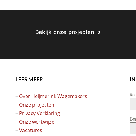
Bekijk onze projecten
LEES MEER
I
–
Over Heijmerink Wagemakers
Na
–
Onze projecten
–
Privacy Verklaring
E-m
–
Onze werkwijze
–
Vacatures