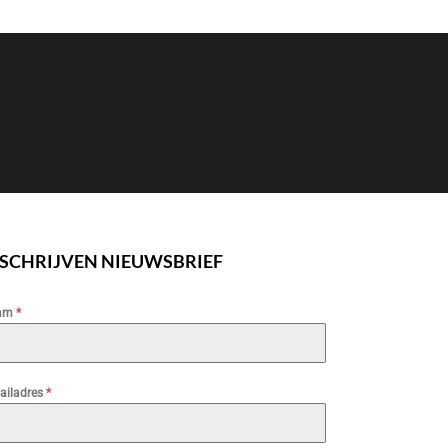
NSCHRIJVEN NIEUWSBRIEF
am
*
ailadres
*