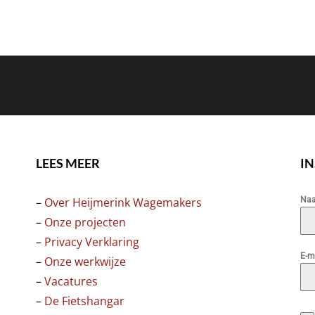
LEES MEER
I
–
Over Heijmerink Wagemakers
Na
–
Onze projecten
–
Privacy Verklaring
E-m
–
Onze werkwijze
–
Vacatures
–
De Fietshangar