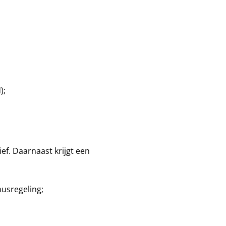
);
ief. Daarnaast krijgt een
nusregeling;