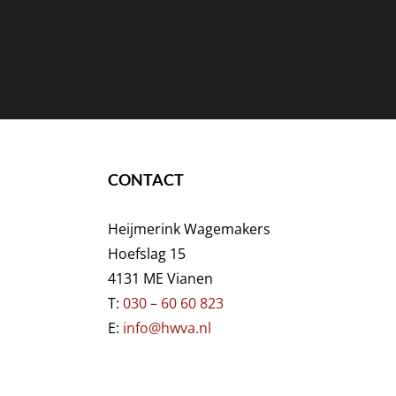
CONTACT
Heijmerink Wagemakers
Hoefslag 15
4131 ME Vianen
T:
030 – 60 60 823
E:
info@hwva.nl