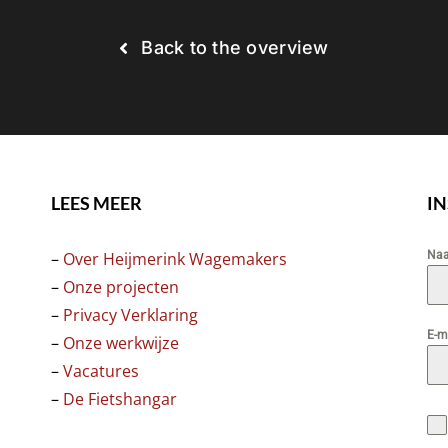
Back to the overview
LEES MEER
I
–
Over Heijmerink Wagemakers
Na
–
Onze projecten
–
Privacy Verklaring
E-m
–
Onze werkwijze
–
Vacatures
–
De Fietshangar