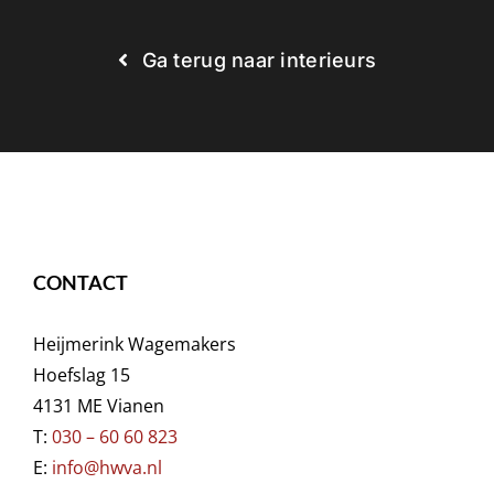
Ga terug naar interieurs
CONTACT
Heijmerink Wagemakers
Hoefslag 15
4131 ME Vianen
T:
030 – 60 60 823
E:
info@hwva.nl