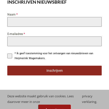
INSCHRIJVEN NIEUWSBRIEF
Naam
*
E-mailadres
*
* Ik geef toestemming voor het ontvangen van nieuwsbrieven van
Heijmerink Wagemakers.
Inschrijven
Deze website maakt gebruik van cookies. Lees
privacy
daarover meer in onze
verklaring.
Copyright
2026 Heijmerink Wagemakers | Alle rechten