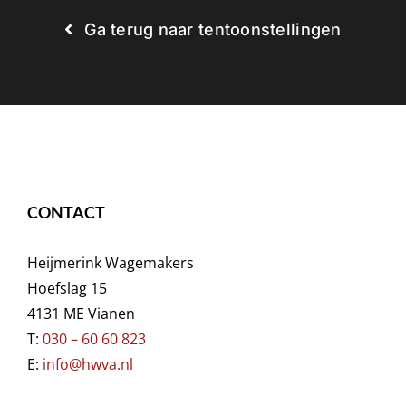
Ga terug naar tentoonstellingen
CONTACT
Heijmerink Wagemakers
Hoefslag 15
4131 ME Vianen
T:
030 – 60 60 823
E:
info@hwva.nl