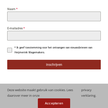
Naam
*
E-mailadres
*
* Ik geef toestemming voor het ontvangen van nieuwsbrieven van
Heijmerink Wagemakers.
Inschrijven
Deze website maakt gebruik van cookies. Lees
privacy
daarover meer in onze
verklaring.
Copyright
2026 Heijmerink Wagemakers | Alle rechten
Accepteren
voorbehouden