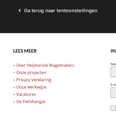
Ga terug naar tentoonstellingen
LEES MEER
I
–
Over Heijmerink Wagemakers
Na
–
Onze projecten
–
Privacy Verklaring
E-m
–
Onze werkwijze
–
Vacatures
–
De Fietshangar