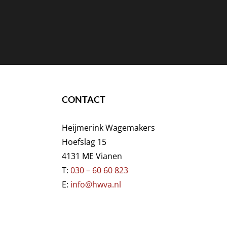
CONTACT
Heijmerink Wagemakers
Hoefslag 15
4131 ME Vianen
T:
030 – 60 60 823
E:
info@hwva.nl