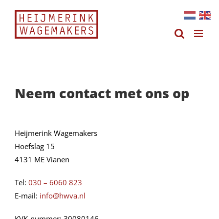
Ga
naar
inhoud
Neem contact met ons op
Heijmerink Wagemakers
Hoefslag 15
4131 ME Vianen
Tel:
030 – 6060 823
E-mail:
info@hwva.nl
KVK-nummer: 30080146